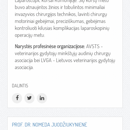
Laparoscopic kursai Rumunijoje. Šių kursų metu
buvo atnaujintos žinios ir tobulintos minimaliai
invazyvios chirurgijos technikos, lavinti chirurgų
motoriniai gebėjimai, preciziškumas, gebėjimas
kontroliuoti kilusias komplikacijas laparoskopinių
operacijų metu.
Narystės profesinėse organizacijose:
AVSTS -
veterinarijos gydytojų minkštųjų audinių chirurgų
asociacija bei LVGA - Lietuvos veterinarijos gydytojų
asociacija.
DALINTIS
PROF. DR. NOMEDA JUODŽIUKYNIENĖ