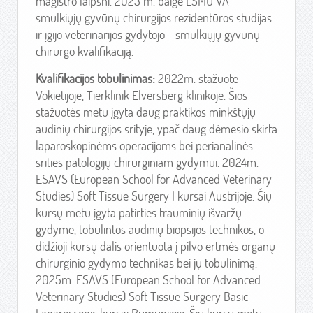
magistro laipsnį. 2023 m. baigė LSMU VA
smulkiųjų gyvūnų chirurgijos rezidentūros studijas
ir įgijo veterinarijos gydytojo - smulkiųjų gyvūnų
chirurgo kvalifikaciją.
Kvalifikacijos tobulinimas:
2022m. stažuotė
Vokietijoje, Tierklinik Elversberg klinikoje. Šios
stažuotės metu įgyta daug praktikos minkštųjų
audinių chirurgijos srityje, ypač daug dėmesio skirta
laparoskopinėms operacijoms bei perianalinės
srities patologijų chirurginiam gydymui. 2024m.
ESAVS (European School for Advanced Veterinary
Studies) Soft Tissue Surgery I kursai Austrijoje. Šių
kursų metu įgyta patirties trauminių išvaržų
gydyme, tobulintos audinių biopsijos technikos, o
didžioji kursų dalis orientuota į pilvo ertmės organų
chirurginio gydymo technikas bei jų tobulinimą.
2025m. ESAVS (European School for Advanced
Veterinary Studies) Soft Tissue Surgery Basic